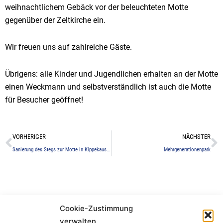
weihnachtlichem Gebäck vor der beleuchteten Motte
gegenüber der Zeltkirche ein.
Wir freuen uns auf zahlreiche Gäste.
Übrigens: alle Kinder und Jugendlichen erhalten an der Motte
einen Weckmann und selbstverständlich ist auch die Motte
für Besucher geöffnet!
Zurück
N
VORHERIGER
NÄCHSTER
Sanierung des Stegs zur Motte in Kippekausen
Mehrgenerationenpark
Cookie-Zustimmung
Bürger- und Heimatverein Refrath e.V.
verwalten