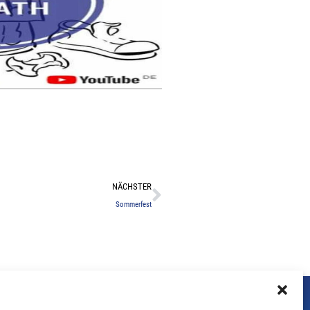
Nächster
NÄCHSTER
Sommerfest
F
I