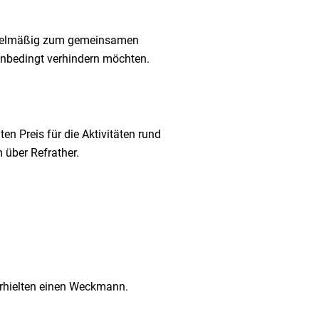
regelmäßig zum gemeinsamen
 unbedingt verhindern möchten.
n Preis für die Aktivitäten rund
 über Refrather.
erhielten einen Weckmann.