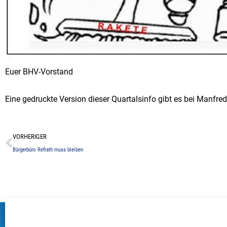
Euer BHV-Vorstand
Eine gedruckte Version dieser Quartalsinfo gibt es bei Manf
Zurück
VORHERIGER
Bürgerbüro Refrath muss bleiben
Bürger- und Heimatverein Refrath e.V.
Impr