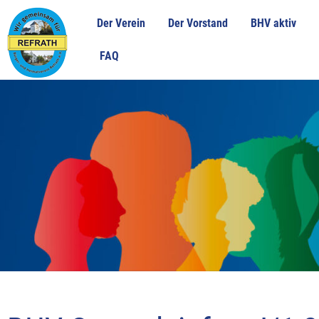
Zum
Der Verein
Der Vorstand
BHV aktiv
Inhalt
springen
FAQ