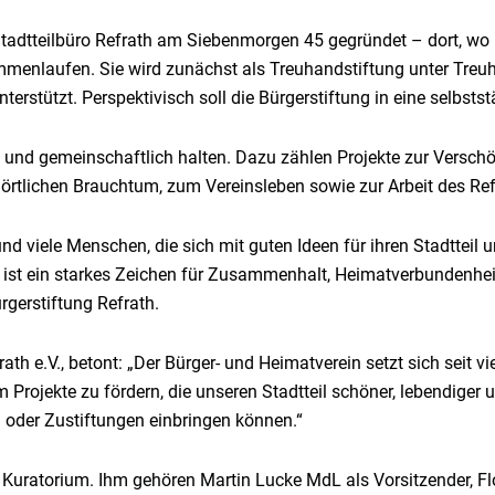
tadtteilbüro Refrath am Siebenmorgen 45 gegründet – dort, wo
mmenlaufen. Sie wird zunächst als Treuhandstiftung unter Treu
erstützt. Perspektivisch soll die Bürgerstiftung in eine selbsts
iv und gemeinschaftlich halten. Dazu zählen Projekte zur Verschö
örtlichen Brauchtum, zum Vereinsleben sowie zur Arbeit des Ref
nd viele Menschen, die sich mit guten Ideen für ihren Stadtteil 
 ist ein starkes Zeichen für Zusammenhalt, Heimatverbundenhei
rgerstiftung Refrath.
th e.V., betont: „Der Bürger- und Heimatverein setzt sich seit vi
m Projekte zu fördern, die unseren Stadtteil schöner, lebendige
n oder Zustiftungen einbringen können.“
 Kuratorium. Ihm gehören Martin Lucke MdL als Vorsitzender, Flo