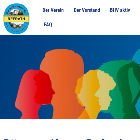
Zum
Der Verein
Der Vorstand
BHV aktiv
Inhalt
springen
FAQ