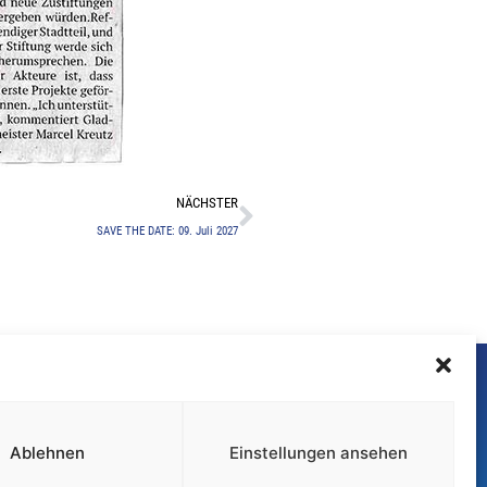
Nächster
NÄCHSTER
SAVE THE DATE: 09. Juli 2027
F
I
a
n
c
s
Ablehnen
Einstellungen ansehen
e
t