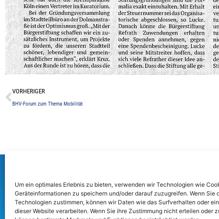
Zurück
VORHERIGER
BHV-Forum zum Thema Mobilität
Bürger- und Heimatverein Refrath e.V.
Impr
Burgstraße 17
Um ein optimales Erlebnis zu bieten, verwenden wir Technologien wie Coo
Date
Geräteinformationen zu speichern und/oder darauf zuzugreifen. Wenn Sie 
51427 Bergisch Gladbach
Cooki
Technologien zustimmen, können wir Daten wie das Surfverhalten oder ein
dieser Website verarbeiten. Wenn Sie ihre Zustimmung nicht erteilen oder 