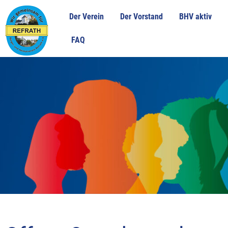
Zum
Der Verein
Der Vorstand
BHV aktiv
Inhalt
springen
FAQ