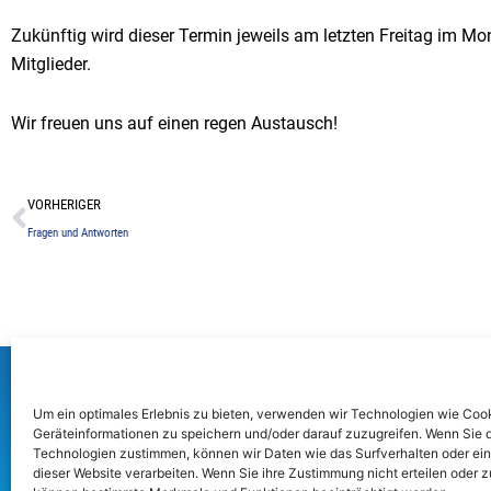
Zukünftig wird dieser Termin jeweils am letzten Freitag im Mon
Mitglieder.
Wir freuen uns auf einen regen Austausch!
Zurück
VORHERIGER
Fragen und Antworten
Bürger- und Heimatverein Refrath e.V.
Impr
Burgstraße 17
Um ein optimales Erlebnis zu bieten, verwenden wir Technologien wie Coo
Date
Geräteinformationen zu speichern und/oder darauf zuzugreifen. Wenn Sie 
51427 Bergisch Gladbach
Cooki
Technologien zustimmen, können wir Daten wie das Surfverhalten oder ein
dieser Website verarbeiten. Wenn Sie ihre Zustimmung nicht erteilen oder 