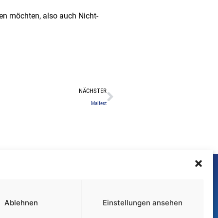
ten möchten, also auch Nicht-
Nächster
NÄCHSTER
Maifest
F
I
a
n
c
s
Ablehnen
Einstellungen ansehen
e
t