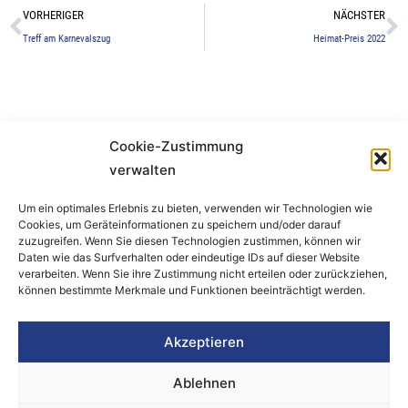
Zurück
N
VORHERIGER
NÄCHSTER
Treff am Karnevalszug
Heimat-Preis 2022
Cookie-Zustimmung
Bürger- und Heimatverein Refrath e.V.
verwalten
Burgstraße 17
Um ein optimales Erlebnis zu bieten, verwenden wir Technologien wie
51427 Bergisch Gladbach
Cookies, um Geräteinformationen zu speichern und/oder darauf
zuzugreifen. Wenn Sie diesen Technologien zustimmen, können wir
Daten wie das Surfverhalten oder eindeutige IDs auf dieser Website
Telefon:
0171 1160874
verarbeiten. Wenn Sie ihre Zustimmung nicht erteilen oder zurückziehen,
vorstand@bhv-refrath.de
können bestimmte Merkmale und Funktionen beeinträchtigt werden.
Akzeptieren
Impressum
Datenschutz
Ablehnen
Cookie-Richtlinie