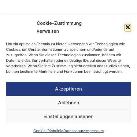
Cookie-Zustimmung
Bürger- und Heimatverein Refrath e.V.
verwalten
Burgstraße 17
Um ein optimales Erlebnis zu bieten, verwenden wir Technologien wie
51427 Bergisch Gladbach
Cookies, um Geräteinformationen zu speichern und/oder darauf
zuzugreifen. Wenn Sie diesen Technologien zustimmen, können wir
Daten wie das Surfverhalten oder eindeutige IDs auf dieser Website
Telefon:
0171 1160874
verarbeiten. Wenn Sie ihre Zustimmung nicht erteilen oder zurückziehen,
vorstand@bhv-refrath.de
können bestimmte Merkmale und Funktionen beeinträchtigt werden.
Akzeptieren
Impressum
Datenschutz
Ablehnen
Cookie-Richtlinie
Einstellungen ansehen
F
I
a
n
Cookie-Richtlinie
Datenschutz
Impressum