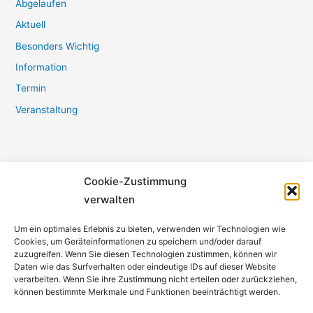
Abgelaufen
Aktuell
Besonders Wichtig
Information
Termin
Veranstaltung
Cookie-Zustimmung
Bürger- und Heimatverein Refrath e.V.
verwalten
Burgstraße 17
Um ein optimales Erlebnis zu bieten, verwenden wir Technologien wie
51427 Bergisch Gladbach
Cookies, um Geräteinformationen zu speichern und/oder darauf
zuzugreifen. Wenn Sie diesen Technologien zustimmen, können wir
Daten wie das Surfverhalten oder eindeutige IDs auf dieser Website
Telefon:
0171 1160874
verarbeiten. Wenn Sie ihre Zustimmung nicht erteilen oder zurückziehen,
vorstand@bhv-refrath.de
können bestimmte Merkmale und Funktionen beeinträchtigt werden.