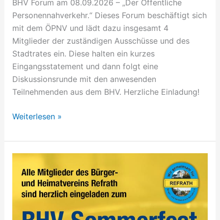
BHV Forum am 08.09.2026 – „Der Öffentliche
Personennahverkehr.“ Dieses Forum beschäftigt sich
mit dem ÖPNV und lädt dazu insgesamt 4
Mitglieder der zuständigen Ausschüsse und des
Stadtrates ein. Diese halten ein kurzes
Eingangsstatement und dann folgt eine
Diskussionsrunde mit den anwesenden
Teilnehmenden aus dem BHV. Herzliche Einladung!
Weiterlesen »
Sommerfest
für
Mitglieder
des
BHV