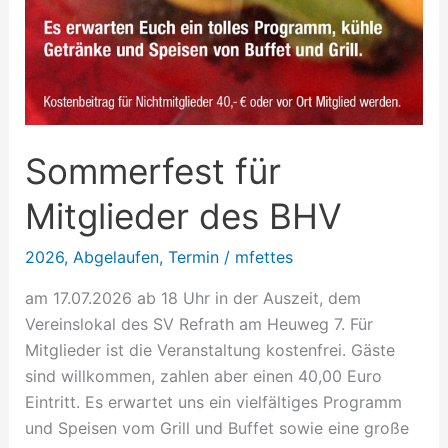
Sommerfest für
Mitglieder des BHV
2026
,
Abgelaufen
,
Termin
/
mfettes
am 17.07.2026 ab 18 Uhr in der Auszeit, dem
Vereinslokal des SV Refrath am Heuweg 7. Für
Mitglieder ist die Veranstaltung kostenfrei. Gäste
sind willkommen, zahlen aber einen 40,00 Euro
Eintritt. Es erwartet uns ein vielfältiges Programm
und Speisen vom Grill und Buffet sowie eine große