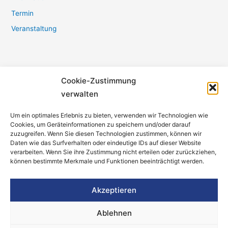
Termin
Veranstaltung
Cookie-Zustimmung
Bürger- und Heimatverein Refrath e.V.
verwalten
Burgstraße 17
Um ein optimales Erlebnis zu bieten, verwenden wir Technologien wie
51427 Bergisch Gladbach
Cookies, um Geräteinformationen zu speichern und/oder darauf
zuzugreifen. Wenn Sie diesen Technologien zustimmen, können wir
Daten wie das Surfverhalten oder eindeutige IDs auf dieser Website
Telefon:
0171 1160874
verarbeiten. Wenn Sie ihre Zustimmung nicht erteilen oder zurückziehen,
vorstand@bhv-refrath.de
können bestimmte Merkmale und Funktionen beeinträchtigt werden.
Akzeptieren
Impressum
Datenschutz
Ablehnen
Cookie-Richtlinie