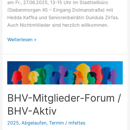
am Fr., 27.06.2025, 13-15 Uhr im Stadtteilbüro
(Siebenmorgen 45 – Eingang Dolmanstraße) mit
Hedda Kaffka und Seniorenbeirätin Gundula Zirfas.
Auch Nichtmitlieder sind herzlich willkommen.
Weiterlesen »
BHV-
Mitglieder-
Forum
/
BHV-Mitglieder-Forum /
BHV-
Aktiv
BHV-Aktiv
2025
,
Abgelaufen
,
Termin
/
mfettes